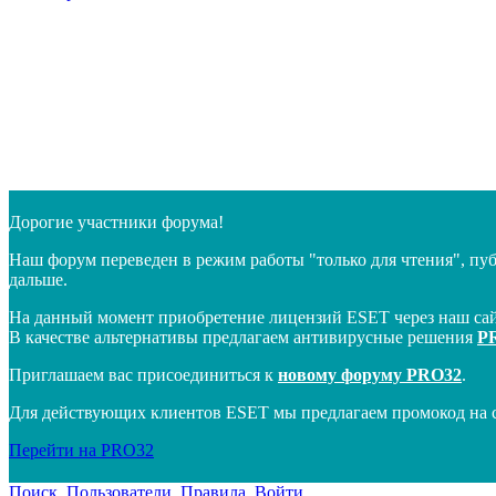
Дорогие участники форума!
Наш форум переведен в режим работы "только для чтения", пу
дальше.
На данный момент приобретение лицензий ESET через наш сай
В качестве альтернативы предлагаем антивирусные решения
P
Приглашаем вас присоединиться к
новому форуму PRO32
.
Для действующих клиентов ESET мы предлагаем промокод на 
Перейти на PRO32
Поиск
Пользователи
Правила
Войти