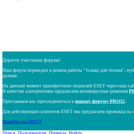
Дорогие участники форума!
Наш форум переведен в режим работы "только для чтения", пу
дальше.
На данный момент приобретение лицензий ESET через наш сай
В качестве альтернативы предлагаем антивирусные решения
P
Приглашаем вас присоединиться к
новому форуму PRO32
.
Для действующих клиентов ESET мы предлагаем промокод на 
Перейти на PRO32
Поиск
Пользователи
Правила
Войти