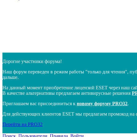
Дорогие участники форума!
Наш форум переведен в режим работы "только для чтения", пу
дальше.
На данный момент приобретение лицензий ESET через наш сай
В качестве альтернативы предлагаем антивирусные решения
P
Приглашаем вас присоединиться к
новому форуму PRO32
.
Для действующих клиентов ESET мы предлагаем промокод на 
Перейти на PRO32
Поиск
Пользователи
Правила
Войти