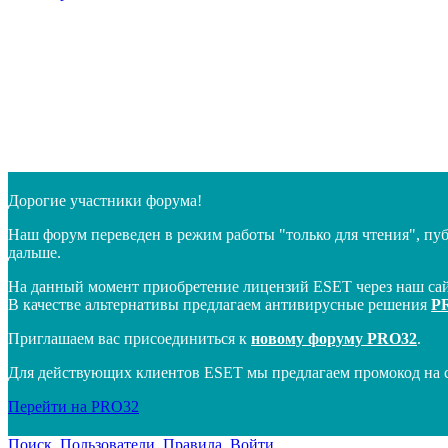
Дорогие участники форума!
Наш форум переведен в режим работы "только для чтения", пу
дальше.
На данный момент приобретение лицензий ESET через наш сай
В качестве альтернативы предлагаем антивирусные решения
P
Приглашаем вас присоединиться к
новому форуму PRO32
.
Для действующих клиентов ESET мы предлагаем промокод на 
Перейти на PRO32
Поиск
Пользователи
Правила
Войти