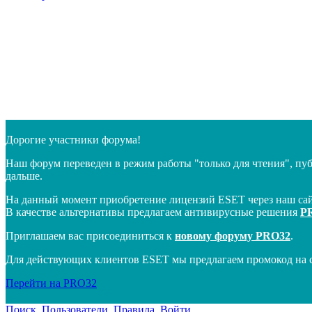
Дорогие участники форума!
Наш форум переведен в режим работы "только для чтения", пу
дальше.
На данный момент приобретение лицензий ESET через наш сай
В качестве альтернативы предлагаем антивирусные решения
P
Приглашаем вас присоединиться к
новому форуму PRO32
.
Для действующих клиентов ESET мы предлагаем промокод на 
Перейти на PRO32
Поиск
Пользователи
Правила
Войти