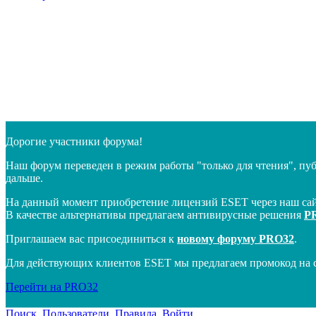
Дорогие участники форума!
Наш форум переведен в режим работы "только для чтения", пу
дальше.
На данный момент приобретение лицензий ESET через наш сай
В качестве альтернативы предлагаем антивирусные решения
P
Приглашаем вас присоединиться к
новому форуму PRO32
.
Для действующих клиентов ESET мы предлагаем промокод на 
Перейти на PRO32
Поиск
Пользователи
Правила
Войти