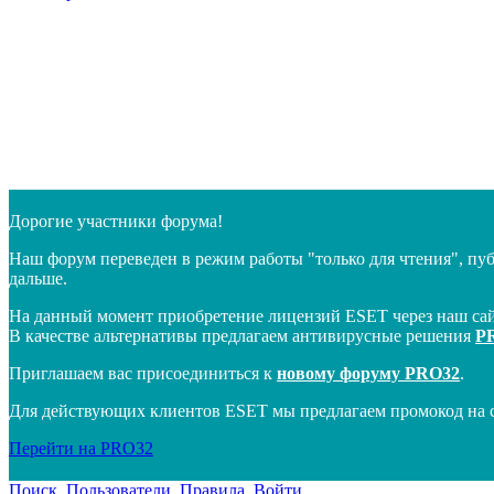
Дорогие участники форума!
Наш форум переведен в режим работы "только для чтения", пу
дальше.
На данный момент приобретение лицензий ESET через наш сай
В качестве альтернативы предлагаем антивирусные решения
P
Приглашаем вас присоединиться к
новому форуму PRO32
.
Для действующих клиентов ESET мы предлагаем промокод на 
Перейти на PRO32
Поиск
Пользователи
Правила
Войти