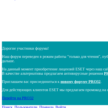
Дорогие участники форума!
Наш форум переведен в режим работы "только для чтения", пу
дальше.
На данный момент приобретение лицензий ESET через наш сай
В качестве альтернативы предлагаем антивирусные решения
P
Приглашаем вас присоединиться к
новому форуму PRO32
.
Для действующих клиентов ESET мы предлагаем промокод на 
Перейти на PRO32
Поиск
Пользователи
Правила
Войти