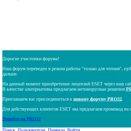
Дорогие участники форума!
Наш форум переведен в режим работы "только для чтения", пу
дальше.
На данный момент приобретение лицензий ESET через наш сай
В качестве альтернативы предлагаем антивирусные решения
P
Приглашаем вас присоединиться к
новому форуму PRO32
.
Для действующих клиентов ESET мы предлагаем промокод на 
Перейти на PRO32
Поиск
Пользователи
Правила
Войти