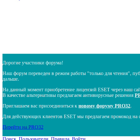
Дорогие участники форума!
Наш форум переведен в режим работы "только для чтения", пу
дальше.
На данный момент приобретение лицензий ESET через наш сай
В качестве альтернативы предлагаем антивирусные решения
P
Приглашаем вас присоединиться к
новому форуму PRO32
.
Для действующих клиентов ESET мы предлагаем промокод на 
Перейти на PRO32
Поиск
Пользователи
Правила
Войти