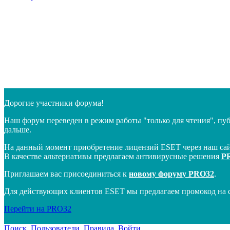
Дорогие участники форума!
Наш форум переведен в режим работы "только для чтения", пу
дальше.
На данный момент приобретение лицензий ESET через наш сай
В качестве альтернативы предлагаем антивирусные решения
P
Приглашаем вас присоединиться к
новому форуму PRO32
.
Для действующих клиентов ESET мы предлагаем промокод на 
Перейти на PRO32
Поиск
Пользователи
Правила
Войти