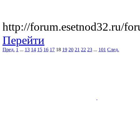
http://forum.esetnod32.ru/fo
Перейти
Пред.
1
...
13
14
15
16
17
18
19
20
21
22
23
...
101
След.