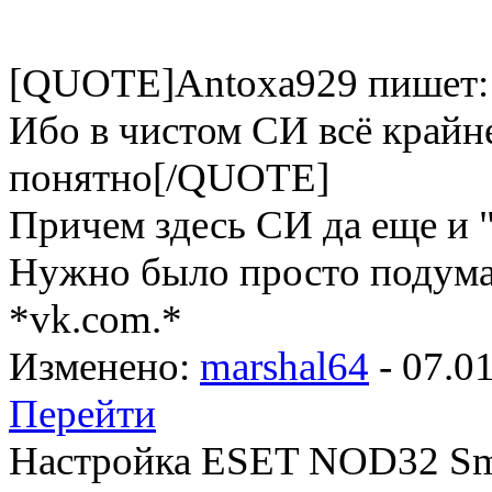
[QUOTE]Antoxa929 пишет:
Ибо в чистом СИ всё крайн
понятно[/QUOTE]
Причем здесь СИ да еще и 
Нужно было просто подумать
*vk.com.*
Изменено:
marshal64
-
07.0
Перейти
Настройка ESET NOD32 Smar