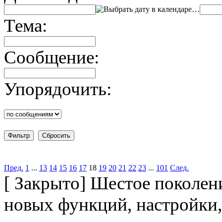
…
Тема:
Сообщение:
Упорядочить:
Пред.
1
...
13
14
15
16
17
18
19
20
21
22
23
...
101
След.
[
Закрыто
]
Шестое поколен
новых функций, настройки,