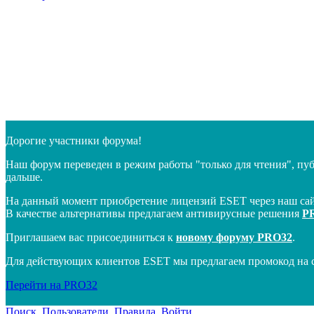
Дорогие участники форума!
Наш форум переведен в режим работы "только для чтения", пу
дальше.
На данный момент приобретение лицензий ESET через наш сай
В качестве альтернативы предлагаем антивирусные решения
P
Приглашаем вас присоединиться к
новому форуму PRO32
.
Для действующих клиентов ESET мы предлагаем промокод на 
Перейти на PRO32
Поиск
Пользователи
Правила
Войти