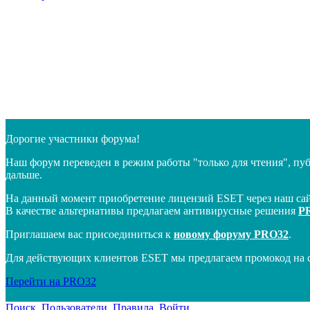
Дорогие участники форума!
Наш форум переведен в режим работы "только для чтения", пу
дальше.
На данный момент приобретение лицензий ESET через наш сай
В качестве альтернативы предлагаем антивирусные решения
P
Приглашаем вас присоединиться к
новому форуму PRO32
.
Для действующих клиентов ESET мы предлагаем промокод на 
Перейти на PRO32
Поиск
Пользователи
Правила
Войти