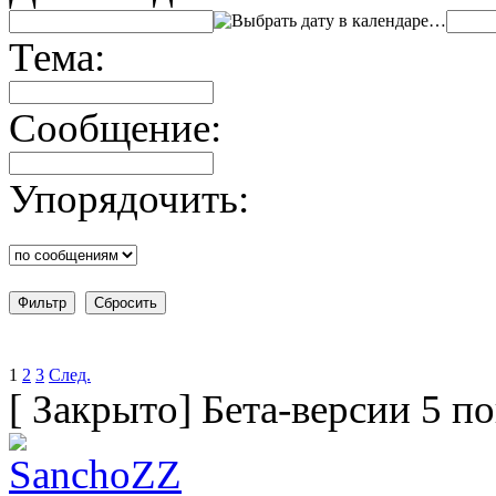
…
Тема:
Сообщение:
Упорядочить:
1
2
3
След.
[
Закрыто
]
Бета-версии 5 п