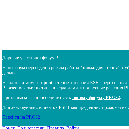
Дорогие участники форума!
Наш форум переведен в режим работы "только для чтения", пу
дальше.
На данный момент приобретение лицензий ESET через наш сай
В качестве альтернативы предлагаем антивирусные решения
P
Приглашаем вас присоединиться к
новому форуму PRO32
.
Для действующих клиентов ESET мы предлагаем промокод на 
Перейти на PRO32
Поиск
Пользователи
Правила
Войти