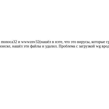
ы monoca32 и wwwznv32(нашёл в нэте, что это вирусы, которые г
поиске, нашёл эти файлы и удалил. Проблема с загрузкой wg вр