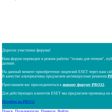
Дорогие участники форума!
Наш форум переведен в режим работы "только для чтения", пу
дальше.
На данный момент приобретение лицензий ESET через наш сай
В качестве альтернативы предлагаем антивирусные решения
P
Приглашаем вас присоединиться к
новому форуму PRO32
.
Для действующих клиентов ESET мы предлагаем промокод на 
Перейти на PRO32
Поиск
Пользователи
Правила
Войти