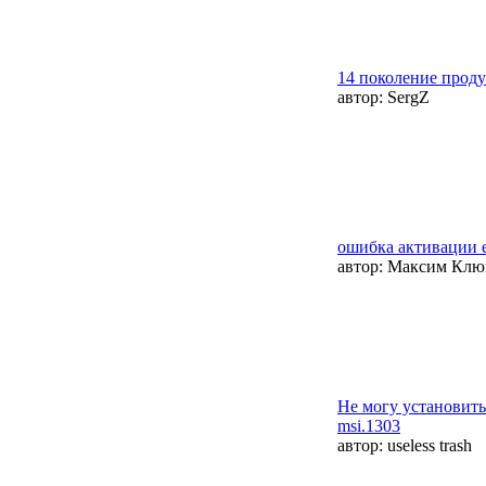
14 поколение проду
автор:
SergZ
ошибка активации 
автор:
Максим Клю
Не могу установить 
msi.1303
автор:
useless trash