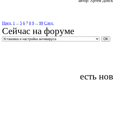
автор:
Артём Донск
Пред.
1
...
5
6
7
8
9
...
99
След.
Сейчас на форуме
есть но