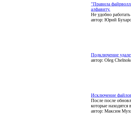
"Правила файрволла
алфавиту.
Не удобно работать
автор:
Юрий Бухар
Подключение удале
автор:
Oleg Chelnok
Исключение файлов
После после обнов
которые находятся 
автор:
Максим Мух