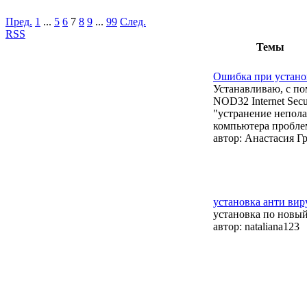
Пред.
1
...
5
6
7
8
9
...
99
След.
RSS
Темы
Ошибка при устано
Устанавливаю, с п
NOD32 Internet Sec
"устранение непола
компьютера проблем
автор:
Анастасия Г
установка анти вир
установка по новы
автор:
nataliana123