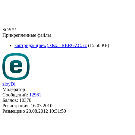
SOS!!!
Прикрепленные файлы
картриджи(new).xlsx.TRERGZC.7z
(15.56 КБ)
zloyDi
Модератор
Сообщений:
12961
Баллов:
10370
Регистрация:
16.03.2010
Размещено
20.08.2012 10:31:50