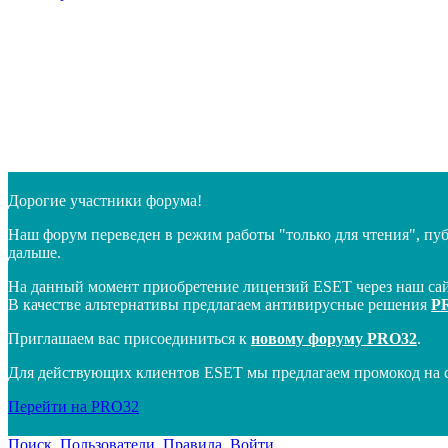
Дорогие участники форума!
Наш форум переведен в режим работы "только для чтения", пу
дальше.
На данный момент приобретение лицензий ESET через наш сай
В качестве альтернативы предлагаем антивирусные решения
P
Приглашаем вас присоединиться к
новому форуму PRO32
.
Для действующих клиентов ESET мы предлагаем промокод на 
Перейти на PRO32
Поиск
Пользователи
Правила
Войти