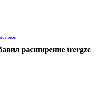
фраторов
авил расширение trergzc