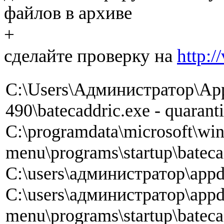
файлов в архиве
+
сделайте проверку на
http:/
C:\Users\Администратор\App
490\batecaddric.exe - quaranti
C:\programdata\microsoft\win
menu\programs\startup\bateca
C:\users\администратор\appda
C:\users\администратор\appd
menu\programs\startup\bateca