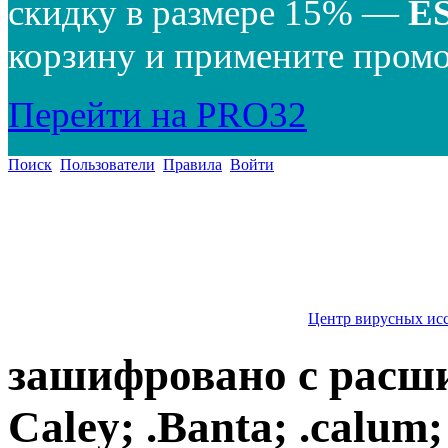
скидку в размере 15% —
E
корзину и примените промо
Перейти на PRO32
Поиск
Пользователи
Правила
Войти
Центр вирусных ис
зашифровано с расши
Caley; .Banta; .calum; 