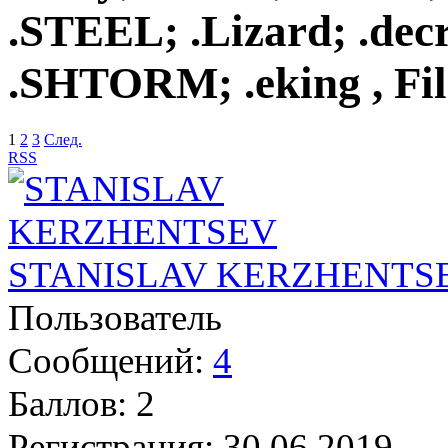
.STEEL; .Lizard; .decr
.SHTORM; .eking , Fi
1
2
3
След.
RSS
STANISLAV KERZHENTS
Пользователь
Сообщений:
4
Баллов:
2
Регистрация:
30.06.2019