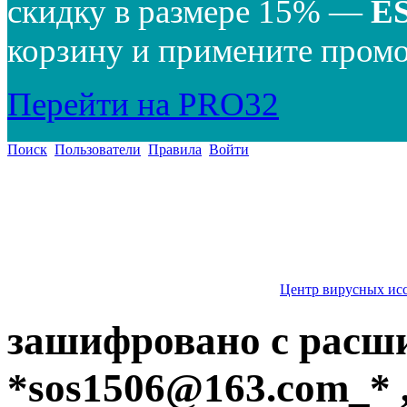
скидку в размере 15% —
E
корзину и примените промо
Перейти на PRO32
Поиск
Пользователи
Правила
Войти
Центр вирусных ис
зашифровано с расш
*
sos1506@163.com
_* 