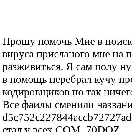
Прошу помочь Мне в поиск
вируса присланого мне на 
разживиться. Я сам полу ну
в помощь перебрал кучу пр
кодировщиков но так ничег
Все фаилы сменили назван
d5c752c227844accb72727ad
стал у всех СОМ_70DOZ.