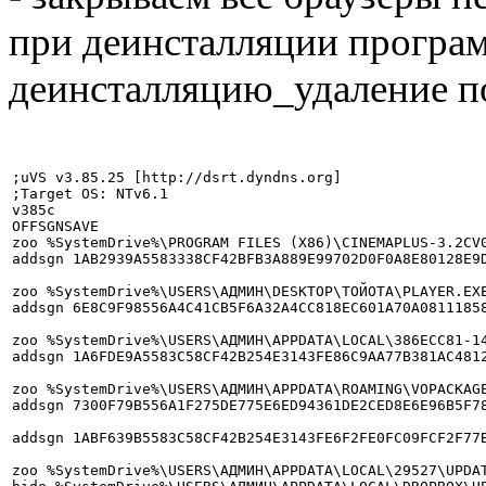
при деинсталляции програм
деинсталляцию_удаление п
;uVS v3.85.25 [http://dsrt.dyndns.org]

;Target OS: NTv6.1

v385c

OFFSGNSAVE

zoo %SystemDrive%\PROGRAM FILES (X86)\CINEMAPLUS-3.2CV0
addsgn 1AB2939A5583338CF42BFB3A889E99702D0F0A8E80128E9
zoo %SystemDrive%\USERS\АДМИН\DESKTOP\ТОЙОТА\PLAYER.EXE
addsgn 6E8C9F98556A4C41CB5F6A32A4CC818EC601A70A0811185
zoo %SystemDrive%\USERS\АДМИН\APPDATA\LOCAL\386ECC81-14
addsgn 1A6FDE9A5583C58CF42B254E3143FE86C9AA77B381AC481
zoo %SystemDrive%\USERS\АДМИН\APPDATA\ROAMING\VOPACKAGE
addsgn 7300F79B556A1F275DE775E6ED94361DE2CED8E6E96B5F7
addsgn 1ABF639B5583C58CF42B254E3143FE6F2FE0FC09FCF2F77
zoo %SystemDrive%\USERS\АДМИН\APPDATA\LOCAL\29527\UPDAT