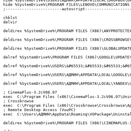
hide %SystemDrive%\USERS\АДМИН\APPDATA\LOCAL\DROPBOX\UP
hide %SystemDrive%\PROGRAM FILES\LENOVO\COMMUNICATIONS 
;------------------------autoscript--------------------
chklst

delvir

deldirex %SystemDrive%\PROGRAM FILES (X86)\ANYPROTECTEX
deldirex %SystemDrive%\PROGRAM FILES (X86)\CROSSBROWSE\
deldirex %SystemDrive%\PROGRAM FILES (X86)\GLOBALUPDATE
delref %SystemDrive%\PROGRAM FILES (X86)\GOOGLE\UPDATE\
delref %SystemDrive%\USERS\&#65533;&#65533;&#65533;&#65
delref %SystemDrive%\USERS\АДМИН\APPDATA\LOCAL\GOOGLE\
delref %SystemDrive%\USERS\АДМИН\APPDATA\LOCAL\YANDEX\U
; CinemaPlus-3.2cV06.07

exec  C:\Program Files (x86)\CinemaPlus-3.2cV06.07\Uni
; Crossbrowse

exec  C:\Program Files (x86)\Crossbrowse\Crossbrowse\Ap
; Remote Desktop Access (VuuPC)

exec  C:\Users\АДМИН\AppData\Roaming\VOPackage\Uninstal
deldirex %SystemDrive%\PROGRAM FILES (X86)\CINEMAPLUS-3