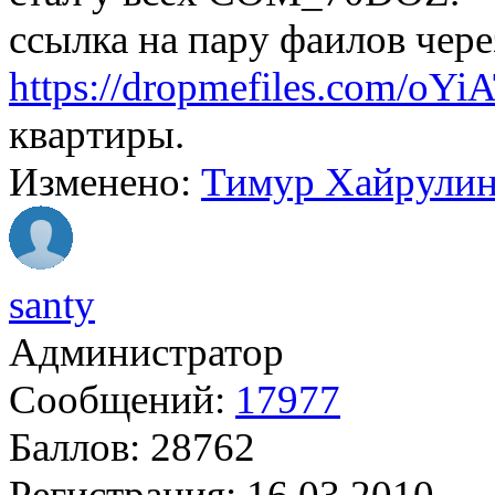
ссылка на пару фаилов чер
https://dropmefiles.com/oYi
квартиры.
Изменено:
Тимур Хайрули
santy
Администратор
Сообщений:
17977
Баллов:
28762
Регистрация:
16.03.2010