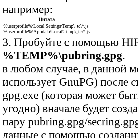
например:
Цитата
%userprofile%\Local Settings\Temp\_tc\*.js
%userprofile%\Appdata\Local\Temp\_tc\*.js
3. Пробуйте с помощью HIP
%TEMP%\pubring.gpg
.
в любом случае, в данной 
использует GnuPG) после с
gpg.exe (которая может быт
угодно) вначале будет созд
пару pubring.gpg/secring.gp
данные с помощью созданн