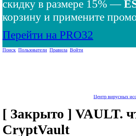
скидку в размере 15% —
E
корзину и примените промо
Перейти на PRO32
Поиск
Пользователи
Правила
Войти
Центр вирусных ис
[ Закрыто ] VAULT. чт
CryptVault