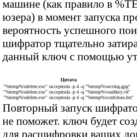
машине (как правило в %
юзера) в момент запуска п
вероятность успешного поис
шифратор тщательно затир
данный ключ с помощью у
Цитата
"%temp%\sdelete.exe" /accepteula -p 4 -q "%temp%\secring.gpg"
"%temp%\sdelete.exe" /accepteula -p 4 -q "%temp%\vaultkey.vlt"
"%temp%\sdelete.exe" /accepteula -p 4 -q "%temp%\confclean.list"
Повторный запуск шифрато
не поможет. ключ будет соз
для расшифровки ваших до