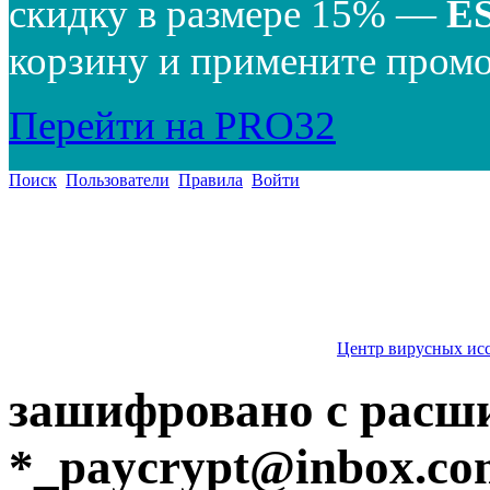
скидку в размере 15% —
E
корзину и примените промо
Перейти на PRO32
Поиск
Пользователи
Правила
Войти
Центр вирусных ис
зашифровано с расши
*
_paycrypt@inbox.co