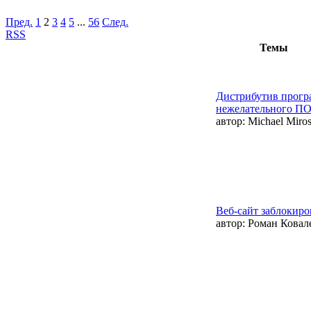
Пред.
1
2
3
4
5
...
56
След.
RSS
Темы
Дистрибутив прогр
нежелательного П
автор:
Michael Miro
Веб-сайт заблокиро
автор:
Роман Ковал