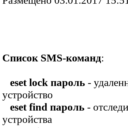
Размещено
03.01.2017 15:5
Список SMS-команд
:
eset lock пароль
- удален
устройство
eset find пароль
- отслед
устройства