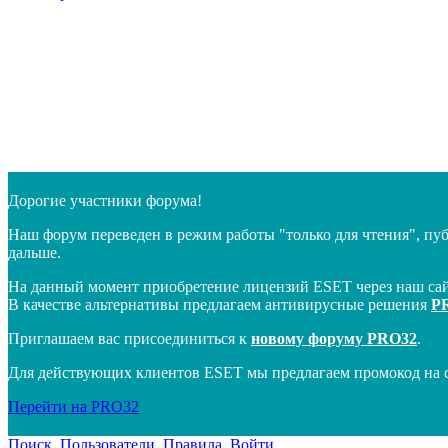
Дорогие участники форума!
Наш форум переведен в режим работы "только для чтения", пу
дальше.
На данный момент приобретение лицензий ESET через наш сай
В качестве альтернативы предлагаем антивирусные решения
P
Приглашаем вас присоединиться к
новому форуму PRO32
.
Для действующих клиентов ESET мы предлагаем промокод на 
Перейти на PRO32
Поиск
Пользователи
Правила
Войти